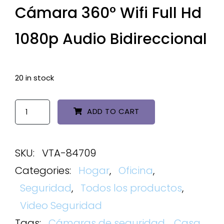
Cámara 360° Wifi Full Hd
1080p Audio Bidireccional
20 in stock
ADD TO CART
SKU:
VTA-84709
Categories:
Hogar
,
Oficina
,
Seguridad
,
Todos los productos
,
Video Seguridad
Tags:
Cámaras de seguridad
,
Casa
,